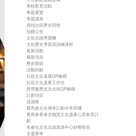
學校教育活動
專題展覽
專題講座
尋找社區歷史回憶
招標公告
文化古蹟導賞團
文化歷史導賞員訓練課程
最新活動
最新消息
歷史開箱
活動回顧
社區文化遺產QR條碼
社區文化遺產工作坊
西營盤歷史文化徑QR條碼
計劃項目
資源庫
賽馬會文化傳承計劃＠美荷樓
賽馬會香港非物質文化遺產公眾教育計
劃
長春社文化古蹟資源中心財務報告
非遺專車