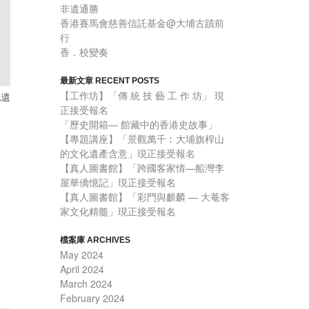
非遺通勝
香港賽馬會慈善信託基金@大埔古蹟前
行
香．校變奏
最新文章 RECENT POSTS
【工作坊】「傳 統 技 藝 工 作 坊」 現
化遺
正接受報名
「歷史開箱— 館藏中的香港史故事」
【專題講座】「景觀萬千︰大埔旗桿山
的文化遺產含意」現正接受報名
【真人圖書館】「跨國客家情—船灣李
屋華僑憶記」現正接受報名
【真人圖書館】「彩門與麒麟 — 大菴客
家文化精髓」現正接受報名
檔案庫 ARCHIVES
May 2024
April 2024
March 2024
February 2024