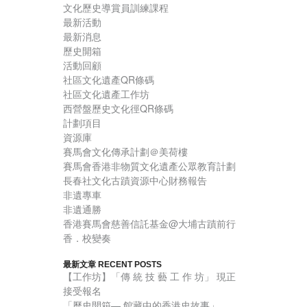
文化歷史導賞員訓練課程
最新活動
最新消息
歷史開箱
活動回顧
社區文化遺產QR條碼
社區文化遺產工作坊
西營盤歷史文化徑QR條碼
計劃項目
資源庫
賽馬會文化傳承計劃＠美荷樓
賽馬會香港非物質文化遺產公眾教育計劃
長春社文化古蹟資源中心財務報告
非遺專車
非遺通勝
香港賽馬會慈善信託基金@大埔古蹟前行
香．校變奏
最新文章 RECENT POSTS
【工作坊】「傳 統 技 藝 工 作 坊」 現正
接受報名
「歷史開箱— 館藏中的香港史故事」