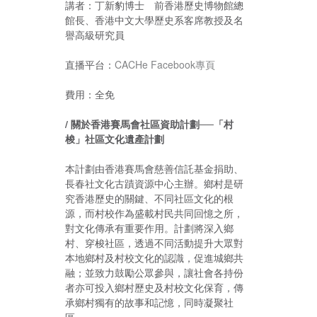
講者：丁新豹博士 前香港歷史博物館總
館長、香港中文大學歷史系客席教授及名
譽高級研究員
直播平台：
CACHe Facebook專頁
費用：全免
/
關於
香港賽馬會社區資助計劃──
「村
梭」社區文化遺產計劃
本計劃由香港賽馬會慈善信託基金捐助、
長春社文化古蹟資源中心主辦。鄉村是研
究香港歷史的關鍵、不同社區文化的根
源，而村校作為盛載村民共同回憶之所，
對文化傳承有重要作用。計劃將深入鄉
村、穿梭社區，透過不同活動提升大眾對
本地鄉村及村校文化的認識，促進城鄉共
融；並致力鼓勵公眾參與，讓社會各持份
者亦可投入鄉村歷史及村校文化保育，傳
承鄉村獨有的故事和記憶，同時凝聚社
區。