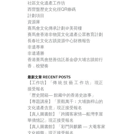
社區文化遺產工作坊
西營盤歷史文化徑QR條碼
計劃項目
資源庫
賽馬會文化傳承計劃＠美荷樓
賽馬會香港非物質文化遺產公眾教育計劃
長春社文化古蹟資源中心財務報告
非遺專車
非遺通勝
香港賽馬會慈善信託基金@大埔古蹟前行
香．校變奏
最新文章 RECENT POSTS
【工作坊】「傳 統 技 藝 工 作 坊」 現正
接受報名
「歷史開箱— 館藏中的香港史故事」
【專題講座】「景觀萬千︰大埔旗桿山的
文化遺產含意」現正接受報名
【真人圖書館】「跨國客家情—船灣李屋
華僑憶記」現正接受報名
【真人圖書館】「彩門與麒麟 — 大菴客家
文化精髓」現正接受報名