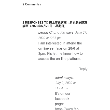
2 Comments
/
2 RESPONSES TO 網上專題講座：新界歷史講東
講西（2020年6月28日 星期日）
Leung Chung Fat
says:
June 27,
2020 at 6:33 pm
I am interested in attend the
on-line seminar on 28/6 at
3pm. Pls let me know how to
access the on-line platform.
Reply
admin
says:
July 2, 2020 at
11:04 am
It’s on our
facebook
page:
https://www.facebook.com/cache.or