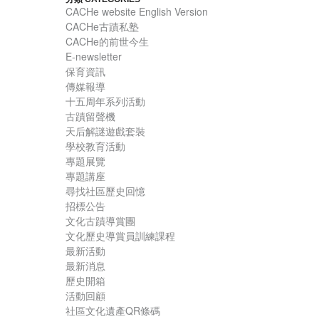
CACHe website English Version
CACHe古蹟私塾
CACHe的前世今生
E-newsletter
保育資訊
傳媒報導
十五周年系列活動
古蹟留聲機
天后解謎遊戲套裝
學校教育活動
專題展覽
專題講座
尋找社區歷史回憶
招標公告
文化古蹟導賞團
文化歷史導賞員訓練課程
最新活動
最新消息
歷史開箱
活動回顧
社區文化遺產QR條碼