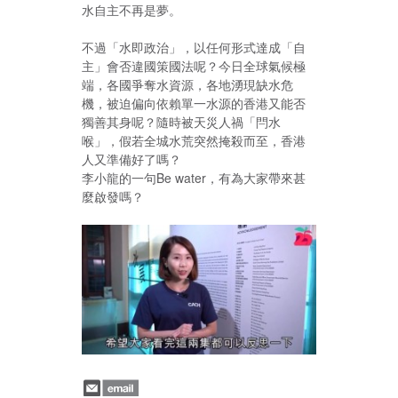
水自主不再是夢。
不過「水即政治」，以任何形式達成「自
主」會否違國策國法呢？今日全球氣候極
端，各國爭奪水資源，各地湧現缺水危
機，被迫偏向依賴單一水源的香港又能否
獨善其身呢？隨時被天災人禍「閂水
喉」，假若全城水荒突然掩殺而至，香港
人又準備好了嗎？
李小龍的一句Be water，有為大家帶來甚
麼啟發嗎？