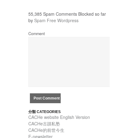
55,385 Spam Comments Blocked so far
by
Spam Free Wordpress
Comment
分類 CATEGORIES
CACHe website English Version
CACHe古蹟私塾
CACHe的前世今生
E-newsletter