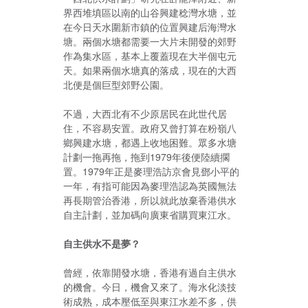
界西堆填區以南的山谷興建稔灣水塘，並
在今日天水圍新市鎮的位置興建后海灣水
塘。兩個水塘都需要一大片未開發的郊野
作為集水區，基本上覆蓋現在大半個屯元
天。如果兩個水塘真的落成，現在的大西
北便是個巨型郊野公園。
不過，大西北有不少原居民在此世代居
住，不容易安置。政府又曾打算在粉嶺八
鄉興建水塘，都遇上收地困難。眾多水塘
計劃一拖再拖，拖到1979年後便陸續擱
置。1979年正是麥理浩訪京會見鄧小平的
一年，有指可能因為麥理浩認為英國無法
再長期管治香港，所以就此放棄香港供水
自主計劃，並加碼向廣東省購買東江水。
自主供水不是夢？
曾經，依靠開發水塘，香港有過自主供水
的機會。今日，機會又來了。海水化淡技
術成熟，成本壓低至與東江水差不多，供