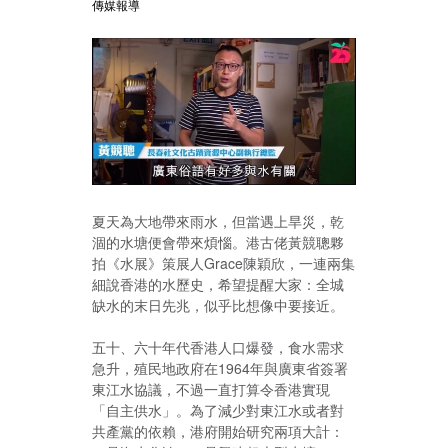
傳媒報導
夏天為大地帶來雨水，但當遇上旱災，乾
涸的水塘便會帶來煩惱。港古佬黃競聰夥
拍《水展》策展人Grace陳穎欣，一連兩集
細說香港的水歷史，希望提醒大家：全城
缺水的末日先兆，似乎比想像中要接近。
五十、六十年代香港人口爆發，食水需求
急升，殖民地政府在1964年與廣東省簽署
東江水協議，不過一直打算令香港實現
「自主供水」。為了減少對東江水或者對
共產黨的依賴，港府開始研究兩項大計：