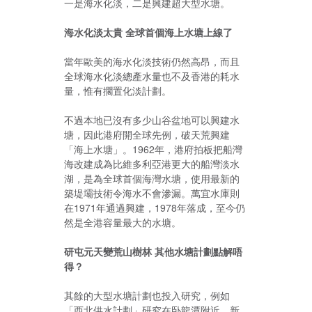
一是海水化淡，二是興建超大型水塘。
海水化淡太貴
全球首個海上水塘上線了
當年歐美的海水化淡技術仍然高昂，而且
全球海水化淡總產水量也不及香港的耗水
量，惟有擱置化淡計劃。
不過本地已沒有多少山谷盆地可以興建水
塘，因此港府開全球先例，破天荒興建
「海上水塘」。1962年，港府拍板把船灣
海改建成為比維多利亞港更大的船灣淡水
湖，是為全球首個海灣水塘，使用最新的
築堤壩技術令海水不會滲漏。萬宜水庫則
在1971年通過興建，1978年落成，至今仍
然是全港容量最大的水塘。
研屯元天變荒山樹林
其他水塘計劃點解唔
得？
其餘的大型水塘計劃也投入研究，例如
「西北供水計劃」研究在卧龍潭附近、新