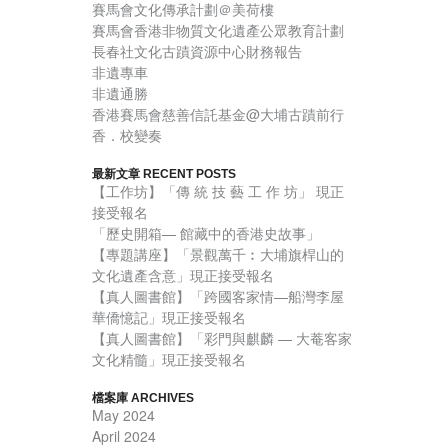
賽馬會文化傳承計劃＠美荷樓
賽馬會香港非物質文化遺產公眾教育計劃
長春社文化古蹟資源中心財務報告
非遺專車
非遺通勝
香港賽馬會慈善信託基金@大埔古蹟前行
香．校變奏
最新文章 RECENT POSTS
【工作坊】「傳 統 技 藝 工 作 坊」 現正
接受報名
「歷史開箱— 館藏中的香港史故事」
【專題講座】「景觀萬千︰大埔旗桿山的
文化遺產含意」現正接受報名
【真人圖書館】「跨國客家情—船灣李屋
華僑憶記」現正接受報名
【真人圖書館】「彩門與麒麟 — 大菴客家
文化精髓」現正接受報名
檔案庫 ARCHIVES
May 2024
April 2024