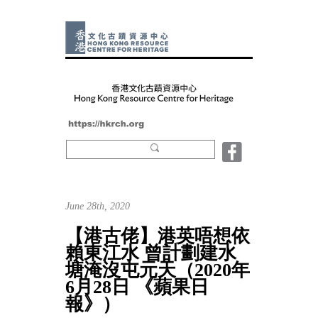
June 28th, 2020
【港古佬】港英唔想依
賴東江水 曾計劃建水
塘淹沒屯元天（2020年
6月28日 《蘋果日
報》）