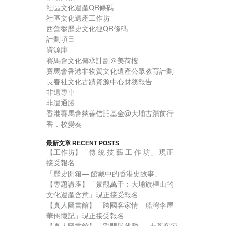
社區文化遺產QR條碼
社區文化遺產工作坊
西營盤歷史文化徑QR條碼
計劃項目
資源庫
賽馬會文化傳承計劃＠美荷樓
賽馬會香港非物質文化遺產公眾教育計劃
長春社文化古蹟資源中心財務報告
非遺專車
非遺通勝
香港賽馬會慈善信託基金@大埔古蹟前行
香．校變奏
最新文章 RECENT POSTS
【工作坊】「傳 統 技 藝 工 作 坊」 現正
接受報名
「歷史開箱— 館藏中的香港史故事」
【專題講座】「景觀萬千︰大埔旗桿山的
文化遺產含意」現正接受報名
【真人圖書館】「跨國客家情—船灣李屋
華僑憶記」現正接受報名