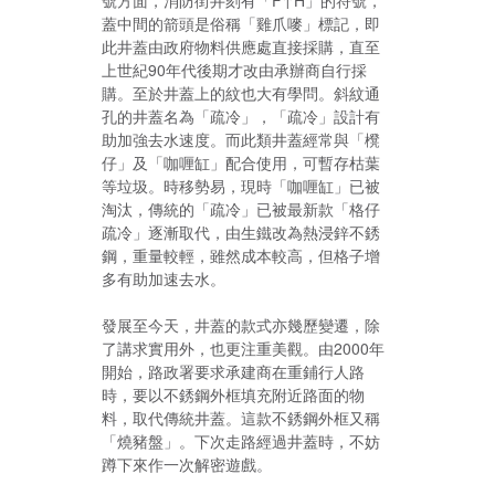
蓋中間的箭頭是俗稱「雞爪嘜」標記，即
此井蓋由政府物料供應處直接採購，直至
上世紀90年代後期才改由承辦商自行採
購。至於井蓋上的紋也大有學問。斜紋通
孔的井蓋名為「疏冷」，「疏冷」設計有
助加強去水速度。而此類井蓋經常與「櫈
仔」及「咖喱缸」配合使用，可暫存枯葉
等垃圾。時移勢易，現時「咖喱缸」已被
淘汰，傳統的「疏冷」已被最新款「格仔
疏冷」逐漸取代，由生鐵改為熱浸鋅不銹
鋼，重量較輕，雖然成本較高，但格子增
多有助加速去水。
發展至今天，井蓋的款式亦幾歷變遷，除
了講求實用外，也更注重美觀。由2000年
開始，路政署要求承建商在重鋪行人路
時，要以不銹鋼外框填充附近路面的物
料，取代傳統井蓋。這款不銹鋼外框又稱
「燒豬盤」。下次走路經過井蓋時，不妨
蹲下來作一次解密遊戲。