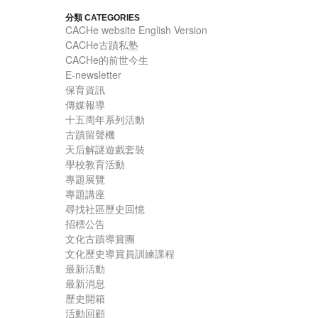
分類 CATEGORIES
CACHe website English Version
CACHe古蹟私塾
CACHe的前世今生
E-newsletter
保育資訊
傳媒報導
十五周年系列活動
古蹟留聲機
天后解謎遊戲套裝
學校教育活動
專題展覽
專題講座
尋找社區歷史回憶
招標公告
文化古蹟導賞團
文化歷史導賞員訓練課程
最新活動
最新消息
歷史開箱
活動回顧