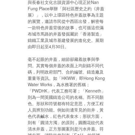
與長春社文化古蹟資源中心現正於Nan
Fung Place舉辦「與社區歷史之約《井蓋
展》」，以中上環區特色井蓋故事為主題
的展覽，邀請市民從中西區出發，解密每
一款特色井蓋背後的故事，也可循這些滿
布城市馬路的井蓋發掘屬於「香港製造」
鑄鐵工業及城市基建發展的進化史。展期
由即日起至4月30日。
毫不起眼的井蓋，細節卻藏着故事與學
問。其實每個井蓋的表面上均刻鑄不同代
碼，列明政府部門、合約編號、鑄造廠及
重量等資訊。如「HKWW」即Hong Kong
Water Works，為水務署的舊稱；
「PWDHK」代表工務司署；「Kenneth」
則為一間英國鑄造公司的名稱。而不同顏
色、形狀和符號都有特定意思，方便工程
人員辨別功能。例如街邊常見的街井，黃
色代表鹹水，紅色代表食水；形狀方面，
則有「圓清方濁」的原則，圓圈花紋代表
清水井蓋，正方形圖案則是污水井蓋。符
號方面，消防街井刻有「F↑H」的符號，