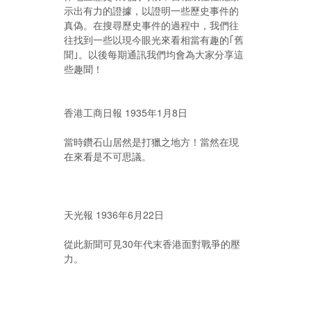
示出有力的證據，以證明一些歷史事件的
真偽。在搜尋歷史事件的過程中，我們往
往找到一些以現今眼光來看相當有趣的｢舊
聞｣。以後每期通訊我們均會為大家分享這
些趣聞！
香港工商日報 1935年1月8日
當時鑽石山居然是打獵之地方！當然在現
在來看是不可思議。
天光報 1936年6月22日
從此新聞可見30年代末香港面對戰爭的壓
力。