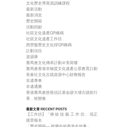
文化歷史導賞員訓練課程
最新活動
最新消息
歷史開箱
活動回顧
社區文化遺產QR條碼
社區文化遺產工作坊
西營盤歷史文化徑QR條碼
計劃項目
資源庫
賽馬會文化傳承計劃＠美荷樓
賽馬會香港非物質文化遺產公眾教育計劃
長春社文化古蹟資源中心財務報告
非遺專車
非遺通勝
香港賽馬會慈善信託基金@大埔古蹟前行
香．校變奏
最新文章 RECENT POSTS
【工作坊】「傳 統 技 藝 工 作 坊」 現正
接受報名
「歷史開箱— 館藏中的香港史故事」